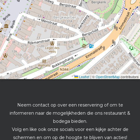
Leaflet
|
©
OpenStreetMap
contributors
Neem contact op over een reservering of om te
informeren naar de mogelijkheden die ons restaurant &
bodega bieden.
Volg en like ook onze socials voor een kijkje achter de
schermen en om op de hoogte te blijven van acties!