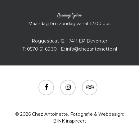
Openingstijden:
Maandag t/m zondag vanaf 17:00 uur.
Roggestraat 12 - 7411 EP Deventer
T: 0570 61 66 30 - E:
info@chezantoinette.nl
facebook
instagram
tripadvisor
© 2026 Chez Antoinette. Fotografie & Webdesign:
BINK inspireert